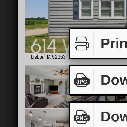
Prin
Dow
JPG
Dow
PNG